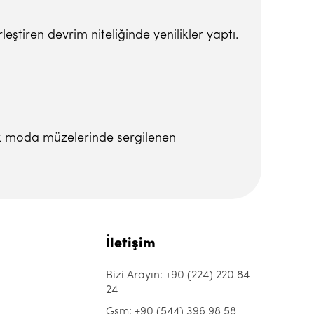
leştiren devrim niteliğinde yenilikler yaptı.
k moda müzelerinde sergilenen
İletişim
Bizi Arayın: +90 (224) 220 84
24
Gsm: +90 (544) 396 98 58