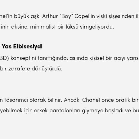
l’in büyük aşkı Arthur “Boy” Capel’in viski şişesinden il
nin aksine, minimalist bir lüksü simgeliyordu.
 Yas Elbisesiydi
D) konseptini tanıttığında, aslında kişisel bir acıyı yan
bir zarafete dönüştürdü.
an tasarımcı olarak bilinir. Ancak, Chanel önce pratik
yebilmek için erkek pantolonları giymeye başladı ve bu