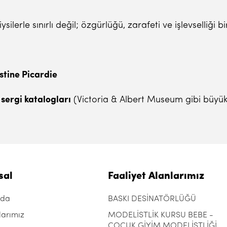
erle sınırlı değil; özgürlüğü, zarafeti ve işlevselliği bir
stine Picardie
sergi katalogları
(Victoria & Albert Museum gibi büyü
sal
Faaliyet Alanlarımız
zda
BASKI DESİNATÖRLÜĞÜ
larımız
MODELİSTLİK KURSU BEBE -
ÇOCUK GİYİM MODELİSTLİĞİ