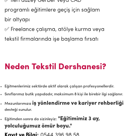
✅ İleri düzey Gerber veya CAD
programlı eğitimlere geçiş için sağlam
bir altyapı
✅ Freelance çalışma, atölye kurma veya
tekstil firmalarında işe başlama fırsatı
Neden Tekstil Dershanesi?
Eğitmenlerimiz sektörde aktif olarak çalışan profesyonellerdir.
Sınıflarımız butik yapıdadır, maksimum 8 kişi ile birebir ilgi sağlanır.
iş yönlendirme ve kariyer rehberliği
Mezunlarımıza
desteği sunulur.
"Eğitimimiz 3 ay,
Eğitimden sonra da sizinleyiz:
yolculuğumuz ömür boyu."
Kayıt ve Bilgi:
0544 396 98 58