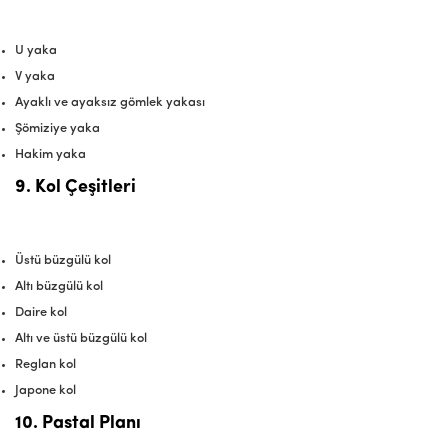
U yaka
V yaka
Ayaklı ve ayaksız gömlek yakası
Şömiziye yaka
Hakim yaka
9. Kol Çeşitleri
Üstü büzgülü kol
Altı büzgülü kol
Daire kol
Altı ve üstü büzgülü kol
Reglan kol
Japone kol
10. Pastal Planı