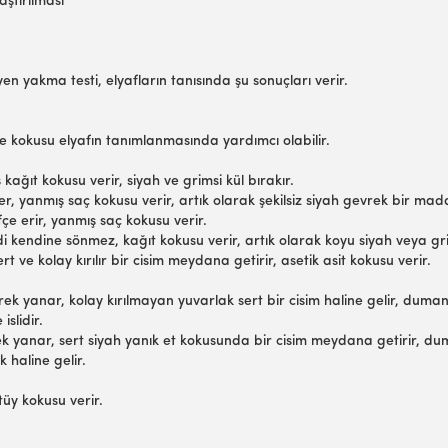
aştırılması
n yakma testi, elyafların tanısında şu sonuçları verir.
 ve kokusu elyafın tanımlanmasında yardımcı olabilir.
ağıt kokusu verir, siyah ve grimsi kül bırakır.
, yanmış saç kokusu verir, artık olarak şekilsiz siyah gevrek bir madd
fçe erir, yanmış saç kokusu verir.
ndi kendine sönmez, kağıt kokusu verir, artık olarak koyu siyah veya grim
t ve kolay kırılır bir cisim meydana getirir, asetik asit kokusu verir.
ek yanar, kolay kırılmayan yuvarlak sert bir cisim haline gelir, dumanı
slidir.
k yanar, sert siyah yanık et kokusunda bir cisim meydana getirir, duma
 haline gelir.
y kokusu verir.