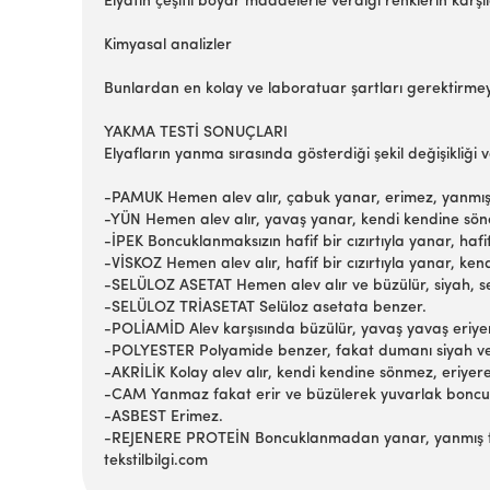
Elyafın çeşitli boyar maddelerle verdiği renklerin karşıl
Kimyasal analizler
Bunlardan en kolay ve laboratuar şartları gerektirmeye
YAKMA TESTİ SONUÇLARI
Elyafların yanma sırasında gösterdiği şekil değişikliği
-PAMUK
Hemen alev alır, çabuk yanar, erimez, yanmış k
-YÜN
Hemen alev alır, yavaş yanar, kendi kendine söner
-İPEK
Boncuklanmaksızın hafif bir cızırtıyla yanar, hafi
-VİSKOZ
Hemen alev alır, hafif bir cızırtıyla yanar, ke
-SELÜLOZ ASETAT
Hemen alev alır ve büzülür, siyah, ser
-SELÜLOZ TRİASETAT
Selüloz asetata benzer.
-POLİAMİD
Alev karşısında büzülür, yavaş yavaş eriyer
-POLYESTER
Polyamide benzer, fakat dumanı siyah ve i
-AKRİLİK
Kolay alev alır, kendi kendine sönmez, eriyere
-CAM
Yanmaz fakat erir ve büzülerek yuvarlak boncuk
-ASBEST
Erimez.
-REJENERE PROTEİN
Boncuklanmadan yanar, yanmış tü
tekstilbilgi.com