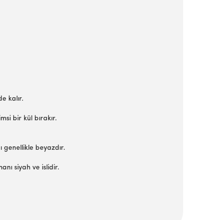
e kalır.
si bir kül bırakır.
 genellikle beyazdır.
nı siyah ve islidir.