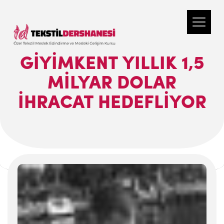
GİYİMKENT YILLIK 1,5
MİLYAR DOLAR
İHRACAT HEDEFLİYOR