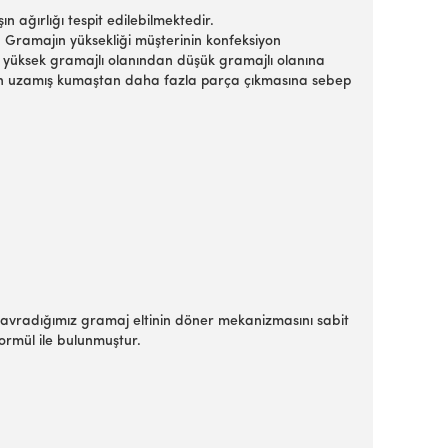
 ağırlığı tespit edilebilmektedir.
. Gramajın yüksekliği müşterinin konfeksiyon
şın yüksek gramajlı olanından düşük gramajlı olanına
an uzamış kumaştan daha fazla parça çıkmasına sebep
e kavradığımız gramaj eltinin döner mekanizmasını sabit
formül ile bulunmuştur.