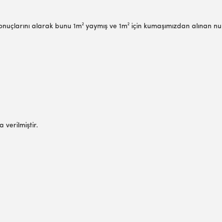
sonuçlarını alarak bunu 1m² yaymış ve 1m² için kumaşımızdan alınan 
;
 verilmiştir.