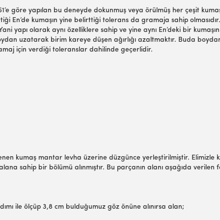
251’e göre yapılan bu deneyde dokunmuş veya örülmüş her çeşit kumaşın
tiği En’de kumaşın yine belirttiği tolerans da gramaja sahip olmasıdır
.Yani yapı olarak aynı özelliklere sahip ve yine aynı En’deki bir kuma
oydan uzatarak birim kareye düşen ağırlığı azaltmaktır. Buda boyd
maj için verdiği toleranslar dahilinde geçerlidir.
irlenen kumaş mantar levha üzerine düzgünce yerleştirilmiştir. Elimizl
 alana sahip bir bölümü alınmıştır. Bu parçanın alanı aşağıda verilen 
yardımı ile ölçüp 3,8 cm bulduğumuz göz önüne alınırsa alan;