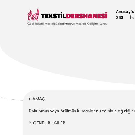
Anasayfa
SSS
İl
1. AMAÇ
Dokunmuş veya örülmüş kumaşların 1m² ’sinin ağırlığını
2. GENEL BİLGİLER