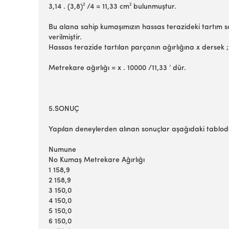
3,14 . (3,8)² /4 = 11,33 cm² bulunmuştur.
Bu alana sahip kumaşımızın hassas terazideki tartım 
verilmiştir.
Hassas terazide tartılan parçanın ağırlığına x dersek 
Metrekare ağırlığı = x . 10000 /11,33 ’ dür.
5.SONUÇ
Yapılan deneylerden alınan sonuçlar aşağıdaki tabloda
Numune
No Kumaş Metrekare Ağırlığı
1 158,9
2 158,9
3 150,0
4 150,0
5 150,0
6 150,0