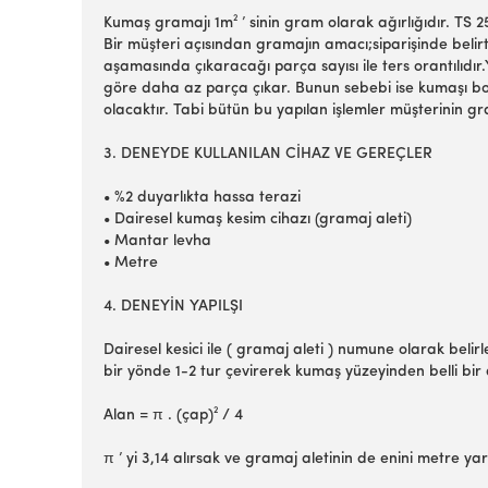
Kumaş gramajı 1m² ’ sinin gram olarak ağırlığıdır. TS 
Bir müşteri açısından gramajın amacı;siparişinde belirt
aşamasında çıkaracağı parça sayısı ile ters orantılıdır
göre daha az parça çıkar. Bunun sebebi ise kumaşı b
olacaktır. Tabi bütün bu yapılan işlemler müşterinin gra
3. DENEYDE KULLANILAN CİHAZ VE GEREÇLER
• %2 duyarlıkta hassa terazi
• Dairesel kumaş kesim cihazı (gramaj aleti)
• Mantar levha
• Metre
4. DENEYİN YAPILŞI
Dairesel kesici ile ( gramaj aleti ) numune olarak bel
bir yönde 1-2 tur çevirerek kumaş yüzeyinden belli bir
Alan = π . (çap)² / 4
π ’ yi 3,14 alırsak ve gramaj aletinin de enini metre 