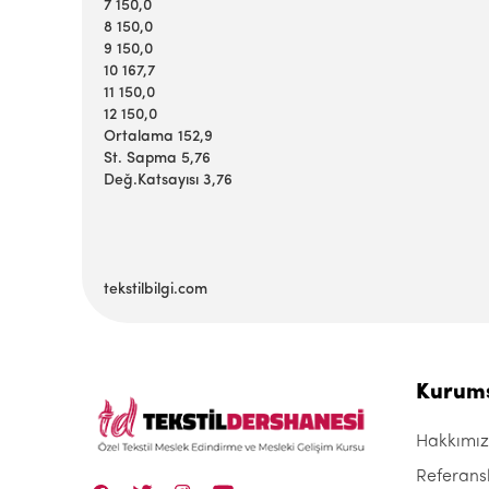
7 150,0
8 150,0
9 150,0
10 167,7
11 150,0
12 150,0
Ortalama 152,9
St. Sapma 5,76
Değ.Katsayısı 3,76
tekstilbilgi.com
Kurum
Hakkımı
Referans