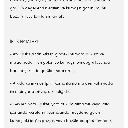
donatım, yada çalışma metodu yüzünden oluşan gözle
görülün değerlendirilebilen ve kumaşın görünümünü
bozam kusurları tanımlamak.
İPLİK HATALARI
• Atkı İplik Bandı: Atkı ipliğindeki numara büküm ve
malzemeden ileri gelen ve kumaşın eni doğrultusunda
bantlar şeklinde görülen hatalardır.
• Atkıda kalın-ince İplik: Kumaşta normalden kalın yada
ince bir yada birkaç atkı ipliğidir.
• Gevşek lycra: İplikte lycra büküm almamış veya iplik
içerisinde lycraların kopmasında meydana gelen
kumaştaki ipliğin gevşek veya büzülmesi görünümüdür.