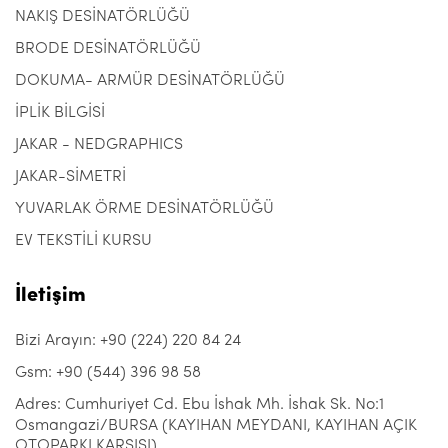
NAKIŞ DESİNATÖRLÜĞÜ
BRODE DESİNATÖRLÜĞÜ
DOKUMA- ARMÜR DESİNATÖRLÜĞÜ
İPLİK BİLGİSİ
JAKAR - NEDGRAPHICS
JAKAR-SİMETRİ
YUVARLAK ÖRME DESİNATÖRLÜĞÜ
EV TEKSTİLİ KURSU
İletişim
Bizi Arayın: +90 (224) 220 84 24
Gsm: +90 (544) 396 98 58
Adres: Cumhuriyet Cd. Ebu İshak Mh. İshak Sk. No:1
Osmangazi/BURSA (KAYIHAN MEYDANI, KAYIHAN AÇIK
OTOPARKI KARŞISI)