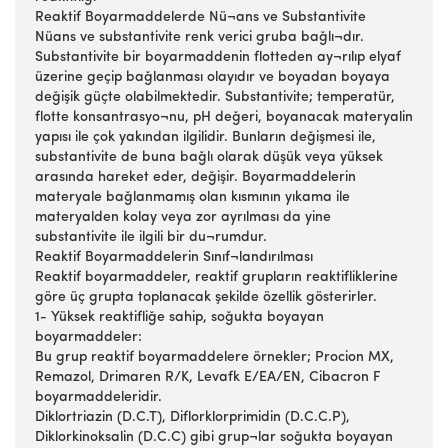
Reaktif Boyarmaddelerde Nü¬ans ve Substantivite
Nüans ve substantivite renk verici gruba bağlı¬dır.
Substantivite bir boyarmaddenin flotteden ay¬rılıp elyaf
üzerine geçip bağlanması olayıdır ve boyadan boyaya
değişik güçte olabilmektedir. Substantivite; temperatür,
flotte konsantrasyo¬nu, pH değeri, boyanacak materyalin
yapısı ile çok yakından ilgilidir. Bunların değişmesi ile,
substantivite de buna bağlı olarak düşük veya yüksek
arasında hareket eder, değişir. Boyarmaddelerin
materyale bağlanmamış olan kısmının yıkama ile
materyalden kolay veya zor ayrılması da yine
substantivite ile ilgili bir du¬rumdur.
Reaktif Boyarmaddelerin Sınıf¬landırılması
Reaktif boyarmaddeler, reaktif grupların reaktifliklerine
göre üç grupta toplanacak şekilde özellik gösterirler.
1- Yüksek reaktifliğe sahip, soğukta boyayan
boyarmaddeler:
Bu grup reaktif boyarmaddelere örnekler; Procion MX,
Remazol, Drimaren R/K, Levafk E/EA/EN, Cibacron F
boyarmaddeleridir.
Diklortriazin (D.C.T), Diflorklorprimidin (D.C.C.P),
Diklorkinoksalin (D.C.C) gibi grup¬lar soğukta boyayan