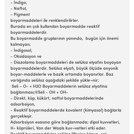
- İndigo,
- Naftol,
- Pigment
boyarmaddeleri ile renklendirilirler.
Burada en çok kullanılan boyarmadde reaktif
boyarmaddelerdir.
Bu boyarmadde gruplarının yanında, bugün için önemi
kalmayan;
- İndigosol,
- Oksidasyon ve
- Diazolama boyarmaddeleri de selüloz elyafını boyayan
boyarmaddelerdir. Selüloz elyafı, büyük ölçüde anyonik
boyar-maddelerle ve bazik ortamda boyanırlar. Baz
varlığında selüloz aşağıdaki şekilde yükle¬nir;
Seli – O- + H2O Boyarmaddelerin selüloz elyafına
bağlanması;®Seli - OH + OH-
- Direkt, küp, kükürt, naftol boyarmaddelerinde
adsorbsiyon,
- Reaktif boyarmaddelerde kovalent (kimyasal) bağlarla
gerçekleşir.
Adsorbsiyon esasına göre bağlanmada; dipol kuvvetleri,
H- köprüleri, Van der Waals kuv¬vetleri etki eder.