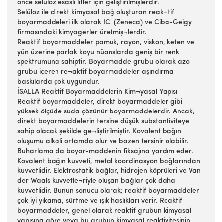
önce selüloz esaslı lifler için geliştirilmişlerdir.
Selüloz ile direkt kimyasal bağ oluşturan reak¬tif
boyarmaddeleri ilk olarak ICI (Zeneca) ve Ciba-Geigy
firmasındaki kimyagerler üretmiş¬lerdir.
Reaktif boyarmaddeler pamuk, rayon, viskon, keten ve
yün üzerine parlak koyu nüanslarda geniş bir renk
spektrumuna sahiptir. Boyarmadde grubu olarak azo
grubu içeren re¬aktif boyarmaddeler aşındırma
baskılarda çok uygundur.
İSALLA Reaktif Boyarmaddelerin Kim¬yasal Yapısı
Reaktif boyarmaddeler, direkt boyarmaddeler gibi
yüksek ölçüde suda çözünür boyarmaddelerdir. Ancak,
direkt boyarmaddelerin tersine düşük substantiviteye
sahip olacak şekilde ge¬liştirilmiştir. Kovalent bağın
oluşumu alkali ortamda olur ve bazen tersinir olabilir.
Buharlama da boyar-maddenin fîksajına yardım eder.
Kovalent bağın kuvveti, metal koordinasyon bağlarından
kuvvetlidir. Elektrostatik bağlar, hidrojen köprüleri ve Van
der Waals kuvvetle¬riyle oluşan bağlar çok daha
kuvvetlidir. Bunun sonucu olarak; reaktif boyarmaddeler
çok iyi yıkama, sürtme ve ışık haslıkları verir. Reaktif
boyarmaddeler, genel olarak reaktif grubun kimyasal
yapısına göre veya bu grubun kimyasal reaktivitesinin