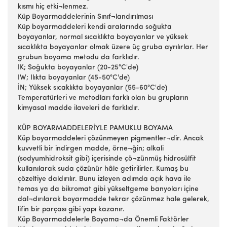
kısmı hiç etki¬lenmez.
Küp Boyarmaddelerinin Sınıf¬landırılması
Küp boyarmaddeleri kendi aralarında soğukta
boyayanlar, normal sıcaklıkta boyayanlar ve yüksek
sıcaklıkta boyayanlar olmak üzere üç gruba ayrılırlar. Her
grubun boyama metodu da farklıdır.
IK; Soğukta boyayanlar (20-25°C'de)
IW; Ilıkta boyayanlar (45-50°C'de)
İN; Yüksek sıcaklıkta boyayanlar (55-60°C'de)
Temperatürleri ve metodları farklı olan bu grupların
kimyasal madde ilaveleri de farklıdır.
KÜP BOYARMADDELERİYLE PAMUKLU BOYAMA
Küp boyarmaddeleri çözünmeyen pigmentler¬dir. Ancak
kuvvetli bir indirgen madde, örne¬ğin; alkali
(sodyumhidroksit gibi) içerisinde çö¬zünmüş hidrosülfit
kullanılarak suda çözünür hâle getirilirler. Kumaş bu
çözeltiye daldırılır. Bunu izleyen adımda açık hava ile
temas ya da bikromat gibi yükseltgeme banyoları içine
dal¬dırılarak boyarmadde tekrar çözünmez hale gelerek,
lifin bir parçası gibi yapı kazanır.
Küp Boyarmaddelerle Boyama¬da Önemli Faktörler