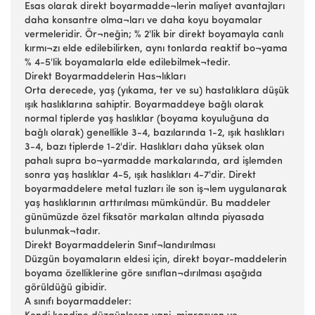
Esas olarak direkt boyarmadde¬lerin maliyet avantajları
daha konsantre olma¬ları ve daha koyu boyamalar
vermeleridir. Ör¬neğin; % 2'lik bir direkt boyamayla canlı
kırmı¬zı elde edilebilirken, aynı tonlarda reaktif bo¬yama
% 4-5'lik boyamalarla elde edilebilmek¬tedir.
Direkt Boyarmaddelerin Has¬lıkları
Orta derecede, yaş (yıkama, ter ve su) hastalıklara düşük
ışık haslıklarına sahiptir. Boyarmaddeye bağlı olarak
normal tiplerde yaş haslıklar (boyama koyuluğuna da
bağlı olarak) genellikle 3-4, bazılarında 1-2, ışık haslıkları
3-4, bazı tiplerde 1-2'dir. Haslıkları daha yüksek olan
pahalı supra bo¬yarmadde markalarında, ard işlemden
sonra yaş haslıklar 4-5, ışık haslıkları 4-7'dir. Direkt
boyarmaddelere metal tuzları ile son iş¬lem uygulanarak
yaş haslıklarının arttırılması mümkündür. Bu maddeler
günümüzde özel fiksatör markalan altında piyasada
bulunmak¬tadır.
Direkt Boyarmaddelerin Sınıf¬landırılması
Düzgün boyamaların eldesi için, direkt boyar-maddelerin
boyama özelliklerine göre sınıflan¬dırılması aşağıda
görüldüğü gibidir.
A sınıfı boyarmaddeler: