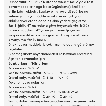
Temperatürün 100°C'nin üzerine yükseltilme¬siyle direkt
boyarmaddelerin egalize (düzgünleşme) özellikleri
arttırılabilmektedir. Egalize olma veya düzgünleşme
yeteneği, bo¬yarmadde moleküllerinin çok yoğun
oldukları yerlerden daha az olan yerlere göç etme
özelli¬ğidir. HT metoduna göre boyamalarda, bütün
boyar¬maddeler HT'ye uygun olmadığı için seçim
ya¬parken dikkatli olmak gerekir. Koruyucu ola¬rak
amonyumsülfat kullanılır.
Direkt boyarmaddelerle çektirme metoduna göre örnek
reçeteler:
1) Kentaş direkt boyarmaddeleri ile boyama reçeteleri:
Açık ton boyamalar için;
Bazik ortam Nötr ortam
Kalsine soda % 0,5-1
Kalsine sodyum sülfat % 2-5 % 2-5 veya
Kristal sodyum sülfat % 4-10 % 4-10
Koyu ton boyamalar için;
Kalsine soda % 1-2
Kalsine sodyumsülfat % 10-20 % 10-20 veya
Kristal sodyumsülfat % 20-40 % 20-40
Yaş haslıklar nedeniyle boyamadan sonra kay¬nar soda-