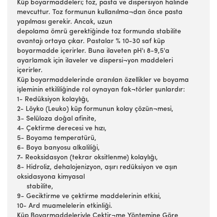
Küp boyarmaddeleri; toz, pasta ve dispersiyon halinde
mevcuttur. Toz formunun kullanılma¬dan önce pasta
yapılması gerekir. Ancak, uzun
depolama ömrü gerektiğinde toz formunda stabilite
avantajı ortaya çıkar. Pastalar % 10-30 saf küp
boyarmadde içerirler. Buna ilaveten pH'ı 8-9,5'a
ayarlamak için ilaveler ve dispersi¬yon maddeleri
içerirler.
Küp boyarmaddelerinde aranılan özellikler ve boyama
işleminin etkililiğinde rol oynayan fak¬törler şunlardır:
1- Redüksiyon kolaylığı,
2- Löyko (Leuko) küp formunun kolay çözün¬mesi,
3- Selüloza doğal afinite,
4- Çektirme derecesi ve hızı,
5- Boyama temperatürü,
6- Boya banyosu alkaliliği,
7- Reoksidasyon (tekrar oksitlenme) kolaylığı,
8- Hidroliz, dehalojenizyon, aşırı redüksiyon ve aşın
oksidasyona kimyasal
stabilite,
9- Geciktirme ve çektirme maddelerinin etkisi,
10- Ard muamelelerin etkinliği.
Küp Boyarmaddeleriyle Çektir¬me Yöntemine Göre