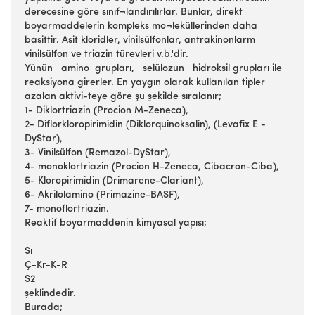
derecesine göre sınıf¬landırılırlar. Bunlar, direkt
boyarmaddelerin kompleks mo¬leküllerinden daha
basittir. Asit kloridler, vinilsülfonlar, antrakinonlarm
vinilsülfon ve triazin türevleri v.b.'dir.
Yünün amino grupları, selülozun hidroksil grupları ile
reaksiyona girerler. En yaygın olarak kullanılan tipler
azalan aktivi-teye göre şu şekilde sıralanır;
1- Diklortriazin (Procion M-Zeneca),
2- Diflorkloropirimidin (Diklorquinoksalin), (Levafix E -
DyStar),
3- Vinilsülfon (Remazol-DyStar),
4- monoklortriazin (Procion H-Zeneca, Cibacron-Ciba),
5- Kloropirimidin (Drimarene-Clariant),
6- Akrilolamino (Primazine-BASF),
7- monoflortriazin.
Reaktif boyarmaddenin kimyasal yapısı;
Sı
Ç-Kr-K-R
S2
şeklindedir.
Burada;