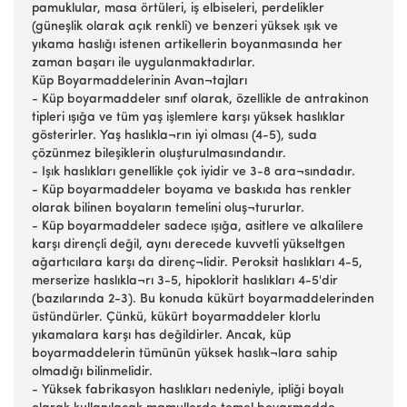
pamuklular, masa örtüleri, iş elbiseleri, perdelikler
(güneşlik olarak açık renkli) ve benzeri yüksek ışık ve
yıkama haslığı istenen artikellerin boyanmasında her
zaman başarı ile uygulanmaktadırlar.
Küp Boyarmaddelerinin Avan¬tajları
- Küp boyarmaddeler sınıf olarak, özellikle de antrakinon
tipleri ışığa ve tüm yaş işlemlere karşı yüksek haslıklar
gösterirler. Yaş haslıkla¬rın iyi olması (4-5), suda
çözünmez bileşiklerin oluşturulmasındandır.
- Işık haslıkları genellikle çok iyidir ve 3-8 ara¬sındadır.
- Küp boyarmaddeler boyama ve baskıda has renkler
olarak bilinen boyaların temelini oluş¬tururlar.
- Küp boyarmaddeler sadece ışığa, asitlere ve alkalilere
karşı dirençli değil, aynı derecede kuvvetli yükseltgen
ağartıcılara karşı da direnç¬lidir. Peroksit haslıkları 4-5,
merserize haslıkla¬rı 3-5, hipoklorit haslıkları 4-5'dir
(bazılarında 2-3). Bu konuda kükürt boyarmaddelerinden
üstündürler. Çünkü, kükürt boyarmaddeler klorlu
yıkamalara karşı has değildirler. Ancak, küp
boyarmaddelerin tümünün yüksek haslık¬lara sahip
olmadığı bilinmelidir.
- Yüksek fabrikasyon haslıkları nedeniyle, ipliği boyalı