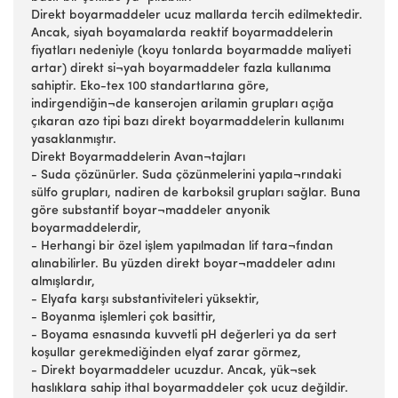
Direkt boyarmaddeler ucuz mallarda tercih edilmektedir.
Ancak, siyah boyamalarda reaktif boyarmaddelerin
fiyatları nedeniyle (koyu tonlarda boyarmadde maliyeti
artar) direkt si¬yah boyarmaddeler fazla kullanıma
sahiptir. Eko-tex 100 standartlarına göre,
indirgendiğin¬de kanserojen arilamin grupları açığa
çıkaran azo tipi bazı direkt boyarmaddelerin kullanımı
yasaklanmıştır.
Direkt Boyarmaddelerin Avan¬tajları
- Suda çözünürler. Suda çözünmelerini yapıla¬rındaki
sülfo grupları, nadiren de karboksil grupları sağlar. Buna
göre substantif boyar¬maddeler anyonik
boyarmaddelerdir,
- Herhangi bir özel işlem yapılmadan lif tara¬fından
alınabilirler. Bu yüzden direkt boyar¬maddeler adını
almışlardır,
- Elyafa karşı substantiviteleri yüksektir,
- Boyanma işlemleri çok basittir,
- Boyama esnasında kuvvetli pH değerleri ya da sert
koşullar gerekmediğinden elyaf zarar görmez,
- Direkt boyarmaddeler ucuzdur. Ancak, yük¬sek
haslıklara sahip ithal boyarmaddeler çok ucuz değildir.