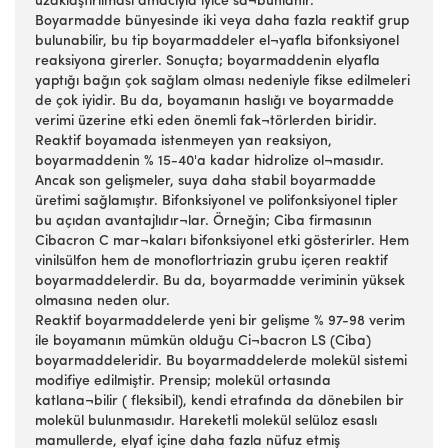
uzaklaştırılması amacıyla iyice sa¬bunlanır.
Boyarmadde bünyesinde iki veya daha fazla reaktif grup
bulunabilir, bu tip boyarmaddeler el¬yafla bifonksiyonel
reaksiyona girerler. Sonuçta; boyarmaddenin elyafla
yaptığı bağın çok sağlam olması nedeniyle fikse edilmeleri
de çok iyidir. Bu da, boyamanın haslığı ve boyarmadde
verimi üzerine etki eden önemli fak¬törlerden biridir.
Reaktif boyamada istenmeyen yan reaksiyon,
boyarmaddenin % 15-40'a kadar hidrolize ol¬masıdır.
Ancak son gelişmeler, suya daha stabil boyarmadde
üretimi sağlamıştır. Bifonksiyonel ve polifonksiyonel tipler
bu açıdan avantajlıdır¬lar. Örneğin; Ciba firmasının
Cibacron C mar¬kaları bifonksiyonel etki gösterirler. Hem
vinilsülfon hem de monoflortriazin grubu içeren reaktif
boyarmaddelerdir. Bu da, boyarmadde veriminin yüksek
olmasına neden olur.
Reaktif boyarmaddelerde yeni bir gelişme % 97-98 verim
ile boyamanın mümkün olduğu Ci¬bacron LS (Ciba)
boyarmaddeleridir. Bu boyarmaddelerde molekül sistemi
modifiye edilmiştir. Prensip; molekül ortasında
katlana¬bilir ( fleksibil), kendi etrafında da dönebilen bir
molekül bulunmasıdır. Hareketli molekül selüloz esaslı
mamullerde, elyaf içine daha fazla nüfuz etmiş