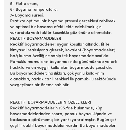
5- Flotte oranı,
6- Boyama temperatürü,
7- Boyama süresi.
Pratikte optimal bir boyama prosesi gerçekleştirebilmek
ve optimal bir boyama efekti elde edebilmek için
yukarıdaki yedi faktör kesinlikle göz önüne alınmalıdır.
REAKTİF BOYARMADDELER
Reaktif boyarmaddeler; uygun koşullar altında, lif ile
kimyasal reaksiyona girerek, kovalent (boyarmaddeler)
bağ kurma özelliğine sahip tek boyarmadde sınıfıdır.
Pamuklu mamullerin boyanmasında günümüz¬de yeterli
haslıkta ve en yaygın kullanılan boyarmadde çeşididir.
Bu boyarmaddeler; haslıkları, çok yönlü kulla¬nım
olanakları, parlak canlı renkleri ile pamuk¬lu sektöründe
vazgeçilmez bir öneme sahiptir.
REAKTİF BOYARMADDELERİN ÖZELLİKLERİ
Reaktif boyarmaddelerin 1957'de bulunması, küp
boyarmaddelerinden sonra, pamuk boyacı¬lığında ve
baskısında görülmemiş bir yankı ya¬ratmıştır. Bugün çok
çeşitli reaktif boyarmaddeler vardır. Bu boyarmaddeler