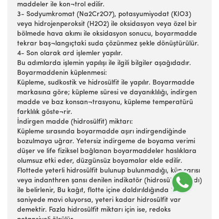
maddeler ile kon¬trol edilir.
3- Sodyumkromat (Na2Cr2O7), potasyumiyodat (KIO3)
veya hidrojenperoksit (H2O2) ile oksidasyon veya özel bir
bölmede hava akımı ile oksidasyon sonucu, boyarmadde
tekrar baş¬langıçtaki suda çözünmez şekle dönüştürülür.
4- Son olarak ard işlemler yapılır.
Bu adımlarda işlemin yapılışı ile ilgili bilgiler aşağıdadır.
Boyarmaddenin küplenmesi:
Küpleme, sudkostik ve hidrosülfit ile yapılır. Boyarmadde
markasına göre; küpleme süresi ve dayanıklılığı, indirgen
madde ve baz konsan¬trasyonu, küpleme temperatürü
farklılık göste¬rir.
İndirgen madde (hidrosülfit) miktarı:
Küpleme sırasında boyarmadde aşırı indirgendiğinde
bozulmaya uğrar. Yetersiz indirgeme de boyama verimi
düşer ve life fiziksel bağlanan boyarmaddeler haslıklara
olumsuz etki eder, düzgünsüz boyamalar elde edilir.
Flottede yeterli hidrosülfit bulunup bulunmadığı, küp sarısı
veya indanthren şansı denilen indikatör (hidrosülfit kağıdı)
ile belirlenir, Bu kağıt, flotte içine daldırıldığında 3-5
saniyede mavi oluyorsa, yeteri kadar hidrosülfit var
demektir. Fazla hidrosülfit miktarı için ise, redoks