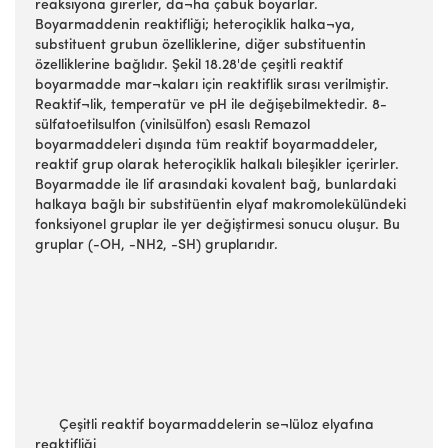
reaksiyona girerler, da¬ha çabuk boyarlar.
Boyarmaddenin reaktifliği; heteroçiklik halka¬ya,
substituent grubun özelliklerine, diğer substituentin
özelliklerine bağlıdır. Şekil 18.28'de çeşitli reaktif
boyarmadde mar¬kaları için reaktiflik sırası verilmiştir.
Reaktif¬lik, temperatür ve pH ile değişebilmektedir. 8-
sülfatoetilsulfon (vinilsülfon) esaslı Remazol
boyarmaddeleri dışında tüm reaktif boyarmaddeler,
reaktif grup olarak heteroçiklik halkalı bileşikler içerirler.
Boyarmadde ile lif arasındaki kovalent bağ, bunlardaki
halkaya bağlı bir substitüentin elyaf makromolekülündeki
fonksiyonel gruplar ile yer değiştirmesi sonucu oluşur. Bu
gruplar (-OH, -NH2, -SH) gruplarıdır.
Çeşitli reaktif boyarmaddelerin se¬lüloz elyafına
reaktifliği