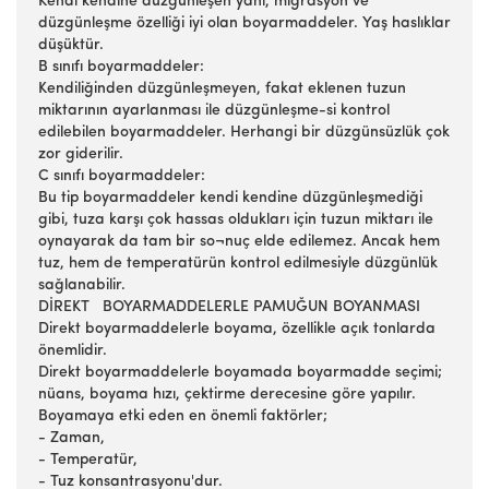
Kendi kendine düzgünleşen yani, migrasyon ve
düzgünleşme özelliği iyi olan boyarmaddeler. Yaş haslıklar
düşüktür.
B sınıfı boyarmaddeler:
Kendiliğinden düzgünleşmeyen, fakat eklenen tuzun
miktarının ayarlanması ile düzgünleşme-si kontrol
edilebilen boyarmaddeler. Herhangi bir düzgünsüzlük çok
zor giderilir.
C sınıfı boyarmaddeler:
Bu tip boyarmaddeler kendi kendine düzgünleşmediği
gibi, tuza karşı çok hassas oldukları için tuzun miktarı ile
oynayarak da tam bir so¬nuç elde edilemez. Ancak hem
tuz, hem de temperatürün kontrol edilmesiyle düzgünlük
sağlanabilir.
DİREKT BOYARMADDELERLE PAMUĞUN BOYANMASI
Direkt boyarmaddelerle boyama, özellikle açık tonlarda
önemlidir.
Direkt boyarmaddelerle boyamada boyarmadde seçimi;
nüans, boyama hızı, çektirme derecesine göre yapılır.
Boyamaya etki eden en önemli faktörler;
- Zaman,
- Temperatür,
- Tuz konsantrasyonu'dur.