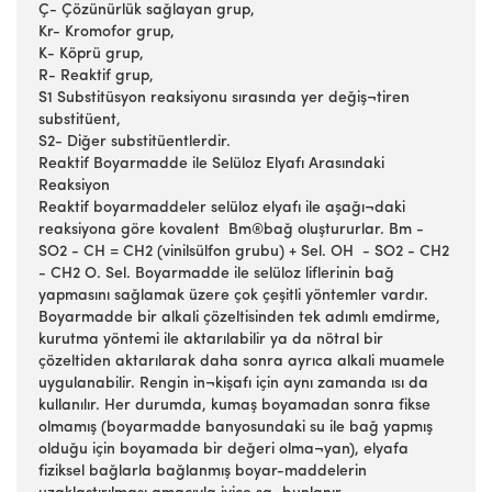
Ç- Çözünürlük sağlayan grup,
Kr- Kromofor grup,
K- Köprü grup,
R- Reaktif grup,
S1 Substitüsyon reaksiyonu sırasında yer değiş¬tiren
substitüent,
S2- Diğer substitüentlerdir.
Reaktif Boyarmadde ile Selüloz Elyafı Arasındaki
Reaksiyon
Reaktif boyarmaddeler selüloz elyafı ile aşağı¬daki
reaksiyona göre kovalent Bm®bağ oluştururlar. Bm -
SO2 - CH = CH2 (vinilsülfon grubu) + Sel. OH - SO2 - CH2
- CH2 O. Sel. Boyarmadde ile selüloz liflerinin bağ
yapmasını sağlamak üzere çok çeşitli yöntemler vardır.
Boyarmadde bir alkali çözeltisinden tek adımlı emdirme,
kurutma yöntemi ile aktarılabilir ya da nötral bir
çözeltiden aktarılarak daha sonra ayrıca alkali muamele
uygulanabilir. Rengin in¬kişafı için aynı zamanda ısı da
kullanılır. Her durumda, kumaş boyamadan sonra fikse
olmamış (boyarmadde banyosundaki su ile bağ yapmış
olduğu için boyamada bir değeri olma¬yan), elyafa
fiziksel bağlarla bağlanmış boyar-maddelerin