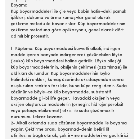
Boyama
Küp boyarmaddeleri ile çile veya bobin halin¬deki pamuk
iplikleri, dokuma ve örme kumaş¬lar genel olarak
çektirme metodu ile boyanır¬lar. Küp boyarmaddelerinin
çektirme metoduna göre aplikasyonu, genel olarak dört
adımlı bir prosestir.
l- Küpleme: Küp boyarmaddesi kuvvetli alkali, indirgen
madde içeren banyoda indirgenerek çözünebilen löyko
(leuko) küp boyarmaddesi haline getirilir. Löyko bileşiği
küp boyarmaddelerinin, oksijenin çekilmesi (azaltılması) ile
aldıkları durumdur. Küp boyarmaddelerinin löyko
halindeki renkleri, kumaş üzerinde oksidasyondan sonra
oluşturulan renkten farklıdır, buna küpe rengi denir. Suda
çözünür ve böyle¬ce küp boyarmadde, substantif
boyarmadde gi¬bi life geçer. Havadaki oksijenin veya
oksijen oluşturucu maddelerin (örneğin; hidrojenperoksit
veya potasyumbikromat) etkisi ile suda çözünmezlik
durumunu tekrar kazanır.
2- Alkali ortamda suda çözünen boyarmadde ile boyama
yapılır. Çektirme oranı, boyarmad-denin belirli lif
afinitesine bağlı olarak, çektir¬me maddeleri ve geciktirici