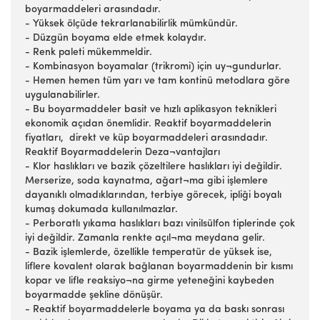
boyarmaddeleri arasındadır.
- Yüksek ölçüde tekrarlanabilirlik mümkündür.
- Düzgün boyama elde etmek kolaydır.
- Renk paleti mükemmeldir.
- Kombinasyon boyamalar (trikromi) için uy¬gundurlar.
- Hemen hemen tüm yarı ve tam kontinü metodlara göre
uygulanabilirler.
- Bu boyarmaddeler basit ve hızlı aplikasyon teknikleri
ekonomik açıdan önemlidir. Reaktif boyarmaddelerin
fiyatları, direkt ve küp boyarmaddeleri arasındadır.
Reaktif Boyarmaddelerin Deza¬vantajları
- Klor haslıkları ve bazik çözeltilere haslıkları iyi değildir.
Merserize, soda kaynatma, ağart¬ma gibi işlemlere
dayanıklı olmadıklarından, terbiye görecek, ipliği boyalı
kumaş dokumada kullanılmazlar.
- Perboratlı yıkama haslıkları bazı vinilsülfon tiplerinde çok
iyi değildir. Zamanla renkte açıl¬ma meydana gelir.
- Bazik işlemlerde, özellikle temperatür de yüksek ise,
liflere kovalent olarak bağlanan boyarmaddenin bir kısmı
kopar ve lifle reaksiyo¬na girme yeteneğini kaybeden
boyarmadde şekline dönüşür.
- Reaktif boyarmaddelerle boyama ya da baskı sonrası