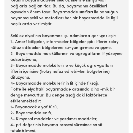
Reaktif boyarmaddeler selüloz liflerine kimya¬sal
bağlarla bağlanırlar. Bu da, boyamanın özellikleri
açısından önem taşır. Boyarmadde sınıfları ile pamuğun
boyanma şekli ve metodları her bir boyarmadde ile ilgili
başlıklarda verilmiştir.
Selüloz elyafının boyanması şu adımlarda ger¬çekleşir:
1- Amorf bölgeler, intermiseler bölgeler gibi liflerin kolay
nüfuz edilebilen bölgelerine su¬yun girmesi ve şişme,
2- Boyarmadde moleküllerinin ve agregatların lif yüzeyine
adsorbsiyonu,
3- Boyarmadde moleküllerine ve küçük agre¬gatların
liflerin içerisine (kolay nüfuz edilebi¬len bölgelerine)
difüzyonu,
4- Boyarmadde moleküllerinin lif içinde fiksajı,
Flotte ile elyaftaki boyarmadde arasında dina¬mik bir
denge mevcuttur. Bu denge aşağıdaki faktörlerce
etkilenmektedir:
1- Boyanacak elyaf türü,
2- Boyarmadde sınıfı,
3- Kimyasal maddeler ve yardımcı maddeler,
4- pH değerinin boyama prosesi süresince sabit
tutulabilmesi,