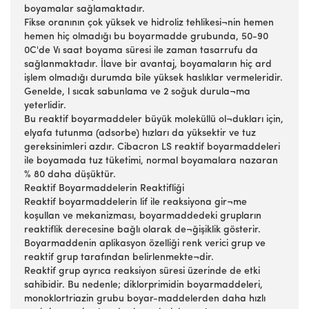
boyamalar sağlamaktadır.
Fikse oranının çok yüksek ve hidroliz tehlikesi¬nin hemen
hemen hiç olmadığı bu boyarmadde grubunda, 50-90
0C'de Vı saat boyama süresi ile zaman tasarrufu da
sağlanmaktadır. İlave bir avantaj, boyamaların hiç ard
işlem olmadığı durumda bile yüksek haslıklar vermeleridir.
Genelde, l sıcak sabunlama ve 2 soğuk durula¬ma
yeterlidir.
Bu reaktif boyarmaddeler büyük moleküllü ol¬dukları için,
elyafa tutunma (adsorbe) hızları da yüksektir ve tuz
gereksinimleri azdır. Cibacron LS reaktif boyarmaddeleri
ile boyamada tuz tüketimi, normal boyamalara nazaran
% 80 daha düşüktür.
Reaktif Boyarmaddelerin Reaktifliği
Reaktif boyarmaddelerin lif ile reaksiyona gir¬me
koşullan ve mekanizması, boyarmaddedeki grupların
reaktiflik derecesine bağlı olarak de¬ğişiklik gösterir.
Boyarmaddenin aplikasyon özelliği renk verici grup ve
reaktif grup tarafından belirlenmekte¬dir.
Reaktif grup ayrıca reaksiyon süresi üzerinde de etki
sahibidir. Bu nedenle; diklorprimidin boyarmaddeleri,
monoklortriazin grubu boyar-maddelerden daha hızlı