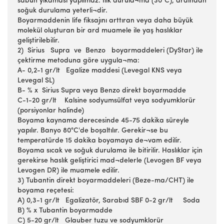
sabun yıkaması yapılmaz. Ilık durula¬ma (30°C), ardından
soğuk durulama yeterli¬dir.
Boyarmaddenin life fiksajını arttıran veya daha büyük
molekül oluşturan bir ard muamele ile yaş haslıklar
geliştirilebilir.
2) Sirius Supra ve Benzo boyarmaddeleri (DyStar) ile
çektirme metoduna göre uygula¬ma:
A- 0,2-1 gr/lt Egalize maddesi (Levegal KNS veya
Levegal SL)
B- % x Sirius Supra veya Benzo direkt boyarmadde
C-1-20 gr/lt Kalsine sodyumsülfat veya sodyumklorür
(porsiyonlar halinde)
Boyama kaynama derecesinde 45-75 dakika süreyle
yapılır. Banyo 80°C'de boşaltılır. Gerekir¬se bu
temperatürde 15 dakika boyamaya de¬vam edilir.
Boyama sıcak ve soğuk durulama ile bitirilir. Haslıklar için
gerekirse haslık geliştirici mad¬delerle (Levogen BF veya
Levogen DR) ile muamele edilir.
3) Tubantin direkt boyarmaddeleri (Beze-ma/CHT) ile
boyama reçetesi:
A) 0,3-1 gr/lt Egalizatör, Sarabıd SBF 0-2 gr/lt Soda
B) % x Tubantin boyarmadde
C) 5-20 gr/lt Glauber tuzu ve sodyumklorür