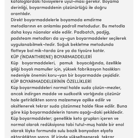
kataloglardaki tavsiyelere uyul¬ması gerekir. Boyama
derinliği, boyarmaddenin çözünürlüğü ile doğru
orantılıdır.
Direkt boyarmaddelerle boyamada emdirme
metodlarının en anlamlısı padroll metodudur. Bu metodla
daha koyu nüanslar elde edilir. Padbatch, padjig,
padsteam metodları da uy¬gun boyarmaddeler seçilerek
uygulanabilmek¬tedir. Soğuk bekletme metodunda
flotteye bol mik¬tarda üre ya da tiyoüre katılır.
KÜP (İNDANTHRENE) BOYARMADDELERİ
Küp boyarmaddeleri, pamuk boyacılığında, özellikle
ipliği boyalı mamuller için, yüksek fabrikasyon haslıkları
nedeniyle önemini koru¬yan bir boyarmadde çeşididir.
KÜP BOYARMADDELERİNİN ÖZELLİKLERİ
Küp boyarmaddeleri normal halde suda çözün¬mezler,
ancak indirgen madde ve sudkostik varlığında çözünür
hale getirildikten sonra malzemeye aplike edilir ve
oksitlenerek tekrar suda çözünmez halde fikse edilir. Buna
göre küp boyarmaddelerin tanımı aşağı¬daki şekildedir.
Küp boyarmaddeler; genellikle keto grupları içeren ve
normal olarak redüksiyona tabi tutul¬muş halde bir enol
olarak löyko formunda sulu bazik banyodan elyafa
aktarıldıktan sonra, lif içinde yükseltgenerek tekrar