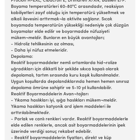
Procion H-EXL, Cibacron E, Drimaren X/XN, Basilen E/P.
Boyama temperatürleri 60-80°C arasındadır, reaksiyon
kabiliyetleri zayıf olduğu için temperatürü yükseltmek ve
alkali ilavesini arttırmak¬la aktivite sağlanır. Sıcak
boyamada temperatürün yüksekliği nedeniyle çok düzgün
boyamalar elde edilir ve boyarmadde nüfuziyeti
mükem¬meldir. Bunların en büyük avantajları;
- Hidroliz tehlikesinin az olması,
- Daha iyi nüfuz etmeleridir.
Depolama:
Reaktif boyarmaddeler nemli ortamlarda hid¬rolize
uğradıkları için dikkatli bir şekilde sıkıca kapalı olarak
depolamalı, tartım sırasında kuru kaşık kullanılmalıdır.
Uygun koşullarda depolandıklarında hemen hemen sınırsız
depolama ömrüne sahiptir ve 5-10 yıl kullanılabilir.
Reaktif Boyarmaddelerin Avan¬tajları
- Yıkama haslıkları iyi, ışığa haslıkları mükem¬meldir.
Yıkama haslıkları katyonik ard işlem maddeleri ile
arttırılabilmektedir.
- Parlak ve canlı renkleri vardır. Reaktif boyarmaddelerle
elde edilen renklerle, ancak asit boyarmaddelerinin ipek
üzerinde verdiği sonuç rekabet edebilir.
- Reaktif boyarmaddelerin fiyatları, direkt ve küp