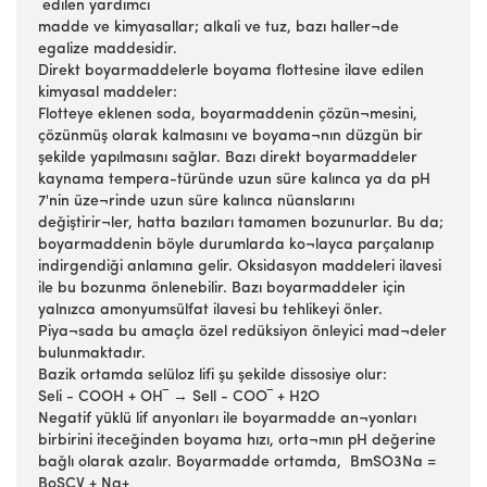
edilen yardımcı
madde ve kimyasallar; alkali ve tuz, bazı haller¬de
egalize maddesidir.
Direkt boyarmaddelerle boyama flottesine ilave edilen
kimyasal maddeler:
Flotteye eklenen soda, boyarmaddenin çözün¬mesini,
çözünmüş olarak kalmasını ve boyama¬nın düzgün bir
şekilde yapılmasını sağlar. Bazı direkt boyarmaddeler
kaynama tempera-türünde uzun süre kalınca ya da pH
7'nin üze¬rinde uzun süre kalınca nüanslarını
değiştirir¬ler, hatta bazıları tamamen bozunurlar. Bu da;
boyarmaddenin böyle durumlarda ko¬layca parçalanıp
indirgendiği anlamına gelir. Oksidasyon maddeleri ilavesi
ile bu bozunma önlenebilir. Bazı boyarmaddeler için
yalnızca amonyumsülfat ilavesi bu tehlikeyi önler.
Piya¬sada bu amaçla özel redüksiyon önleyici mad¬deler
bulunmaktadır.
Bazik ortamda selüloz lifi şu şekilde dissosiye olur:
Seli - COOH + OH‾ → Sell - COO‾ + H2O
Negatif yüklü lif anyonları ile boyarmadde an¬yonları
birbirini iteceğinden boyama hızı, orta¬mın pH değerine
bağlı olarak azalır. Boyarmadde ortamda, BmSO3Na =
BoSCV + Na+