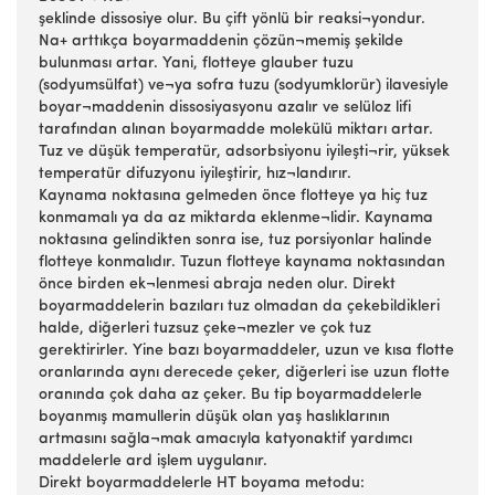
şeklinde dissosiye olur. Bu çift yönlü bir reaksi¬yondur.
Na+ arttıkça boyarmaddenin çözün¬memiş şekilde
bulunması artar. Yani, flotteye glauber tuzu
(sodyumsülfat) ve¬ya sofra tuzu (sodyumklorür) ilavesiyle
boyar¬maddenin dissosiyasyonu azalır ve selüloz lifi
tarafından alınan boyarmadde molekülü miktarı artar.
Tuz ve düşük temperatür, adsorbsiyonu iyileşti¬rir, yüksek
temperatür difuzyonu iyileştirir, hız¬landırır.
Kaynama noktasına gelmeden önce flotteye ya hiç tuz
konmamalı ya da az miktarda eklenme¬lidir. Kaynama
noktasına gelindikten sonra ise, tuz porsiyonlar halinde
flotteye konmalıdır. Tuzun flotteye kaynama noktasından
önce birden ek¬lenmesi abraja neden olur. Direkt
boyarmaddelerin bazıları tuz olmadan da çekebildikleri
halde, diğerleri tuzsuz çeke¬mezler ve çok tuz
gerektirirler. Yine bazı boyarmaddeler, uzun ve kısa flotte
oranlarında aynı derecede çeker, diğerleri ise uzun flotte
oranında çok daha az çeker. Bu tip boyarmaddelerle
boyanmış mamullerin düşük olan yaş haslıklarının
artmasını sağla¬mak amacıyla katyonaktif yardımcı
maddelerle ard işlem uygulanır.
Direkt boyarmaddelerle HT boyama metodu: