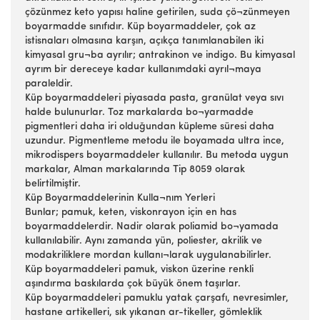
çözünmez keto yapısı haline getirilen, suda çö¬zünmeyen
boyarmadde sınıfıdır. Küp boyarmaddeler, çok az
istisnaları olmasına karşın, açıkça tanımlanabilen iki
kimyasal gru¬ba ayrılır; antrakinon ve indigo. Bu kimyasal
ayrım bir dereceye kadar kullanımdaki ayrıl¬maya
paraleldir.
Küp boyarmaddeleri piyasada pasta, granülat veya sıvı
halde bulunurlar. Toz markalarda bo¬yarmadde
pigmentleri daha iri olduğundan küpleme süresi daha
uzundur. Pigmentleme metodu ile boyamada ultra ince,
mikrodispers boyarmaddeler kullanılır. Bu metoda uygun
markalar, Alman markalarında Tip 8059 olarak
belirtilmiştir.
Küp Boyarmaddelerinin Kulla¬nım Yerleri
Bunlar; pamuk, keten, viskonrayon için en has
boyarmaddelerdir. Nadir olarak poliamid bo¬yamada
kullanılabilir. Aynı zamanda yün, poliester, akrilik ve
modakriliklere mordan kullanı¬larak uygulanabilirler.
Küp boyarmaddeleri pamuk, viskon üzerine renkli
aşındırma baskılarda çok büyük önem taşırlar.
Küp boyarmaddeleri pamuklu yatak çarşafı, nevresimler,
hastane artikelleri, sık yıkanan ar-tikeller, gömleklik