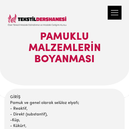
PAMUKLU
MALZEMLERIN
BOYANMASI
GİRİŞ
Pamuk ve genel olarak selüloz elyafı;
- Reaktif,
- Direkt (substantif),
-Küp,
- Kükürt,