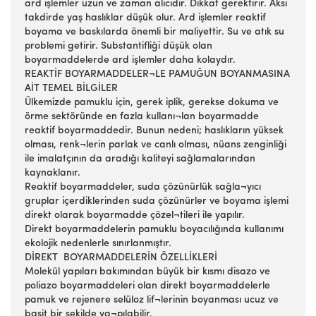
ard işlemler uzun ve zaman alıcıdır. Dikkat gerektirir. Aksi
takdirde yaş haslıklar düşük olur. Ard işlemler reaktif
boyama ve baskılarda önemli bir maliyettir. Su ve atık su
problemi getirir. Substantifliği düşük olan
boyarmaddelerde ard işlemler daha kolaydır.
REAKTİF BOYARMADDELER¬LE PAMUĞUN BOYANMASINA
AİT TEMEL BİLGİLER
Ülkemizde pamuklu için, gerek iplik, gerekse dokuma ve
örme sektöründe en fazla kullanı¬lan boyarmadde
reaktif boyarmaddedir. Bunun nedeni; haslıkların yüksek
olması, renk¬lerin parlak ve canlı olması, nüans zenginliği
ile imalatçının da aradığı kaliteyi sağlamalarından
kaynaklanır.
Reaktif boyarmaddeler, suda çözünürlük sağla¬yıcı
gruplar içerdiklerinden suda çözünürler ve boyama işlemi
direkt olarak boyarmadde çözel¬tileri ile yapılır.
Direkt boyarmaddelerin pamuklu boyacılığında kullanımı
ekolojik nedenlerle sınırlanmıştır.
DİREKT BOYARMADDELERİN ÖZELLİKLERİ
Molekül yapıları bakımından büyük bir kısmı disazo ve
poliazo boyarmaddeleri olan direkt boyarmaddelerle
pamuk ve rejenere selüloz lif¬lerinin boyanması ucuz ve
basit bir şekilde ya¬pılabilir.