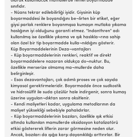
olarak kullanılacak mamullerde temel boyarmadde
sınıfıdır.
- Nüans tekrar edilebilirliği iyidir. Giysinin küp
boyarmaddesi ile boyandığını be¬lirten bir etiket, eğer
giysi parlak renklere boyanmışsa kumaşın mutlaka yıkama
haslığının iyi olduğunu garanti etmez. "Indanthren" adı
kullanılmış ise özellikle yıkama ve ışık haslıkla¬rına sahip
olan özel bir tip boyarmadde kulla¬nıldığını gösterir.
Küp Boyarmaddelerinin Deza¬vantajları
- Küp boyarmaddelerinin renkleri, reaktif ve direkt
boyarmaddelere nazaran oldukça do¬nuktur. Bu,
özellikle merserize olmamış ma¬mullerde daha
belirginleşir.
- Esas dezavantajları, çok adımlı proses ve çok sayıda
kimyasal gerektirmeleridir. Boyarmadde önce sudkostik
ve hidrosülfit ile suda çözülür hale indirgenir, sonra kumaş
üzerine uygulan¬dıktan sonra oksitlenir.
- Kendi maliyetleri kadar, uygulama metodlarının da
maliyet yüksekliği sebebiyle pahalıdırlar.
- Küp boyarmaddelerinin bazıları, özellikle ışık etkisi
altında kullanılan mamullerde oksidasyon katalizatörü
etkisi göstererek liflerin zarar görmesine neden olur.
Ancak, bazıları da ışığa karşı dayanıklılığı arttırırlar. Bir