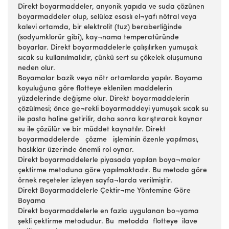
Direkt boyarmaddeler, anyonik yapıda ve suda çözünen
boyarmaddeler olup, selüloz esaslı el¬yafı nötral veya
kalevi ortamda, bir elektrolit (tuz) beraberliğinde
(sodyumklorür gibi), kay¬nama temperatüründe
boyarlar. Direkt boyarmaddelerle çalışılırken yumuşak
sıcak su kullanılmalıdır, çünkü sert su çökelek oluşumuna
neden olur.
Boyamalar bazik veya nötr ortamlarda yapılır. Boyama
koyuluğuna göre flotteye eklenilen maddelerin
yüzdelerinde değişme olur. Direkt boyarmaddelerin
çözülmesi; önce ge¬rekli boyarmaddeyi yumuşak sıcak su
ile pasta haline getirilir, daha sonra karıştırarak kaynar
su ile çözülür ve bir müddet kaynatılır. Direkt
boyarmaddelerde çözme işleminin özenle yapılması,
haslıklar üzerinde önemli rol oynar.
Direkt boyarmaddelerle piyasada yapılan boya¬malar
çektirme metoduna göre yapılmaktadır. Bu metoda göre
örnek reçeteler izleyen sayfa¬larda verilmiştir.
Direkt Boyarmaddelerle Çektir¬me Yöntemine Göre
Boyama
Direkt boyarmaddelerle en fazla uygulanan bo¬yama
şekli çektirme metodudur. Bu metodda flotteye ilave