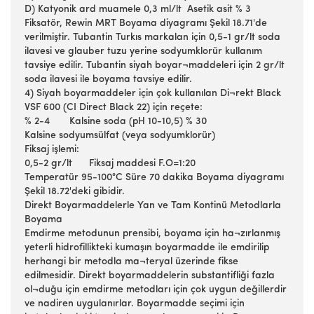
D) Katyonik ard muamele 0,3 ml/lt Asetik asit % 3
Fiksatör, Rewin MRT Boyama diyagramı Şekil 18.71'de
verilmiştir. Tubantin Turkıs markalan için 0,5-1 gr/lt soda
ilavesi ve glauber tuzu yerine sodyumklorür kullanım
tavsiye edilir. Tubantin siyah boyar¬maddeleri için 2 gr/lt
soda ilavesi ile boyama tavsiye edilir.
4) Siyah boyarmaddeler için çok kullanılan Di¬rekt Black
VSF 600 (CI Direct Black 22) için reçete:
% 2-4 Kalsine soda (pH 10-10,5) % 30
Kalsine sodyumsülfat (veya sodyumklorür)
Fiksaj işlemi:
0,5-2 gr/lt Fiksaj maddesi F.O=1:20
Temperatür 95-100°C Süre 70 dakika Boyama diyagramı
Şekil 18.72'deki gibidir.
Direkt Boyarmaddelerle Yan ve Tam Kontinü Metodlarla
Boyama
Emdirme metodunun prensibi, boyama için ha¬zırlanmış
yeterli hidrofillikteki kumaşın boyarmadde ile emdirilip
herhangi bir metodla ma¬teryal üzerinde fikse
edilmesidir. Direkt boyarmaddelerin substantifliği fazla
ol¬duğu için emdirme metodları için çok uygun değillerdir
ve nadiren uygulanırlar. Boyarmadde seçimi için