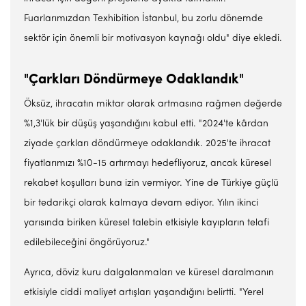
Fuarlarımızdan Texhibition İstanbul, bu zorlu dönemde
sektör için önemli bir motivasyon kaynağı oldu" diye ekledi.
"Çarkları Döndürmeye Odaklandık"
Öksüz, ihracatın miktar olarak artmasına rağmen değerde
%1,3'lük bir düşüş yaşandığını kabul etti. "2024'te kârdan
ziyade çarkları döndürmeye odaklandık. 2025'te ihracat
fiyatlarımızı %10-15 artırmayı hedefliyoruz, ancak küresel
rekabet koşulları buna izin vermiyor. Yine de Türkiye güçlü
bir tedarikçi olarak kalmaya devam ediyor. Yılın ikinci
yarısında biriken küresel talebin etkisiyle kayıpların telafi
edilebileceğini öngörüyoruz."
Ayrıca, döviz kuru dalgalanmaları ve küresel daralmanın
etkisiyle ciddi maliyet artışları yaşandığını belirtti. "Yerel