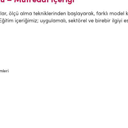
su – Müfredat İçeriği
ar, ölçü alma tekniklerinden başlayarak, farklı model ka
Eğitim içeriğimiz; uygulamalı, sektörel ve birebir ilgiyi e
mleri