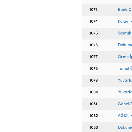
1073
Renk Ç
1074
Kolay 
1075
Şantuk 
1076
Dokuma
1077
Örme İp
1078
Temel 
1079
Yuvarla
1080
Yuvarl
1081
Genel 
1082
AĞIZLI
1083
Dokumac