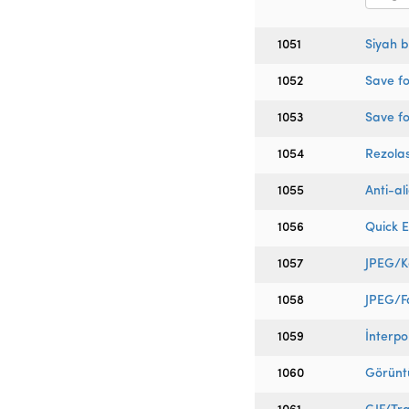
1051
Siyah 
1052
Save fo
1053
Save fo
1054
Rezola
1055
Anti-al
1056
Quick 
1057
JPEG/Ka
1058
JPEG/Fa
1059
İnterpo
1060
Görünt