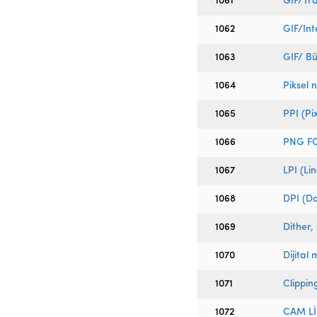
1061
GIF/Tr
1062
GIF/Int
1063
GIF/ B
1064
Piksel 
1065
PPI (Pi
1066
PNG F
1067
LPI (Li
1068
DPI (Do
1069
Dither,
1070
Dijital
1071
Clippin
1072
CAM Lİ