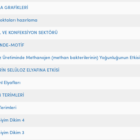
A GRAFİKLERİ
oktaları hazırlama
L VE KONFEKSİYON SEKTÖRÜ
İNDE-MOTİF
 Üretiminde Methanojen (methan bakterilerinin) Yoğunluğunun Etkisi
RİN SELÜLOZ ELYAFINA ETKİSİ
ıl Elyafları
 TERİMLERİ
erimleri
iyim Dikim 4
iyim Dikim 3