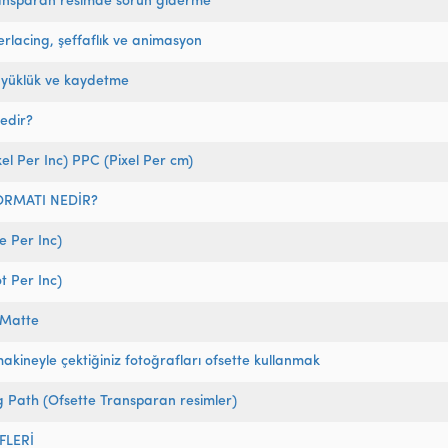
ansparan resimde sorun giderme
erlacing, şeffaflık ve animasyon
üyüklük ve kaydetme
nedir?
xel Per Inc) PPC (Pixel Per cm)
ORMATI NEDİR?
ne Per Inc)
t Per Inc)
 Matte
 makineyle çektiğiniz fotoğrafları ofsette kullanmak
g Path (Ofsette Transparan resimler)
FLERİ