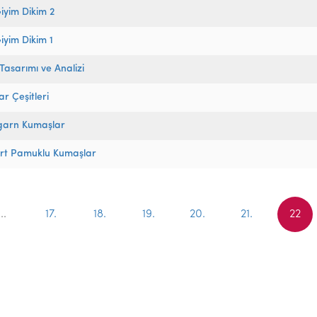
iyim Dikim 2
iyim Dikim 1
asarımı ve Analizi
r Çeşitleri
garn Kumaşlar
rt Pamuklu Kumaşlar
...
17.
18.
19.
20.
21.
22