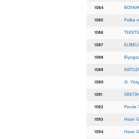
1084
BOYAM
1085
Polka n
1086
TEKSTİ
1087
ELİBEL
1088
Biyogaz
1089
ASİTLE
1090
21. Yüzy
1091
ÜRETİM
1092
Perde T
1093
Hazır G
1094
Hazır G