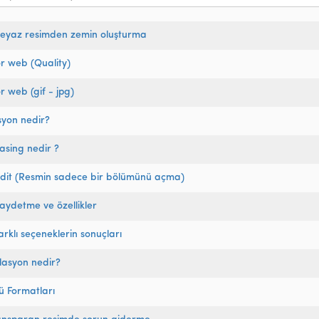
beyaz resimden zemin oluşturma
r web (Quality)
r web (gif - jpg)
syon nedir?
iasing nedir ?
Edit (Resmin sadece bir bölümünü açma)
ydetme ve özellikler
rklı seçeneklerin sonuçları
lasyon nedir?
ü Formatları