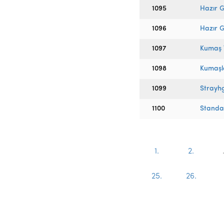
1095
Hazır G
1096
Hazır G
1097
Kumaş T
1098
Kumaşla
1099
Strayh
1100
Standa
1.
2.
25.
26.