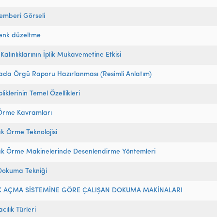
emberi Görseli
renk düzeltme
Kalınlıklarının İplik Mukavemetine Etkisi
da Örgü Raporu Hazırlanması (Resimli Anlatım)
liklerinin Temel Özellikleri
Örme Kavramları
k Örme Teknolojisi
ak Örme Makinelerinde Desenlendirme Yöntemleri
Dokuma Tekniği
K AÇMA SİSTEMİNE GÖRE ÇALIŞAN DOKUMA MAKİNALARI
ılık Türleri