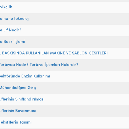
likçilik
de nano teknoloji
de Lif Nedir?
de Baskı İşlemi
L BASKISINDA KULLANILAN MAKİNE VE ŞABLON ÇEŞİTLERİ
 Terbiyesi Nedir? Terbiye İşlemleri Nelerdir?
 Sektöründe Enzim Kullanımı
 Mühendisliğine Giriş
Liflerinin Sınıflandırılması
 Liflerinin Boyanması
Tekstillerin Tanımı