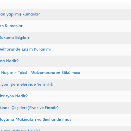
an yapılmış kumaşlar
n Kumaşlar
okuma Bilgileri
 Sektöründe Enzim Kullanımı
ma Nedir?
 Haşılının Tekstil Malzemesinden Sökülmesi
iyon İşletmelerinde Verimlilik
izasyon Nedir?
kinası Çeşitleri (Flyer ve Finisör)
 Boyama Makinaları ve Sınıflandırılması