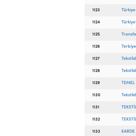
1123
Türkiye
1124
Türkiye
1125
Transfe
1126
Terbiy
1127
Tekstil
1128
Tekstild
1129
TEMEL 
1130
Tekstil
1131
TEKSTİ
1132
TEKSTİ
1133
KARDE 