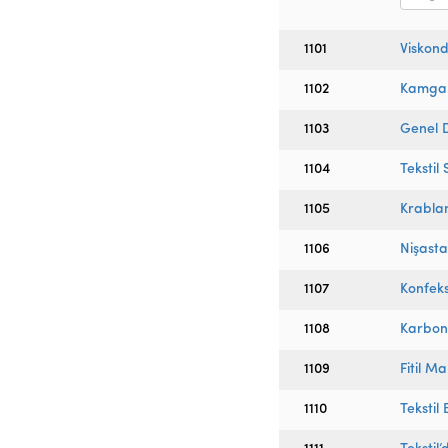
1101
Viskond
1102
Kamgar
1103
Genel D
1104
Tekstil
1105
Krabla
1106
Nişasta
1107
Konfeks
1108
Karbon
1109
Fitil Ma
1110
Tekstil