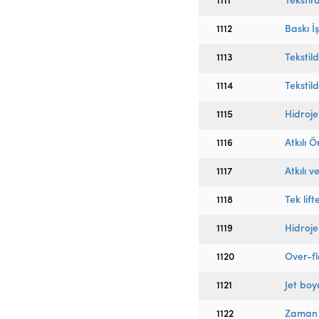
1111
Teksti
1112
Baskı İ
1113
Tekstild
1114
Tekstild
1115
Hidroje
1116
Atkılı Ö
1117
Atkılı 
1118
Tek lif
1119
Hidroje
1120
Over-f
1121
Jet boy
1122
Zaman y