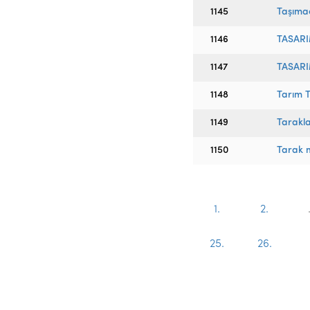
1145
Taşımac
1146
TASAR
1147
TASARI
1148
Tarım T
1149
Tarakla
1150
Tarak 
1.
2.
25.
26.