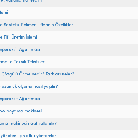
l’de Makaslama Nedir?
şlemi
e Sentetik Polimer Liflerinin Özellikleri
e Fitil Üretim İşlemi
nperoksit Ağartması
rme ile Teknik Tekstiller
ve Çözgülü Örme nedir? Farkları neler?
te uzunluk ölçümü nasıl yapılır?
nperoksit Ağartması
low boyama makinesi
ama makinesi nasıl kullanılır?
önetimi için etkili yöntemler